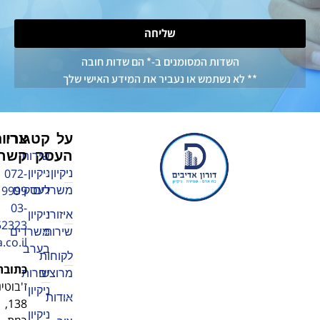
שליחה
שדות המסומנים ב-* הם שדות חובה
א נשתמש או נעביר את המידע האישי שלך
על
צרו
קטגוריות
העסק
קשר
שירותי
072-
ניקיון
ניקיון
3219999
משרדים
לעסקים
03-
איזורי
ניקיון
5752323
שירות
משרדים
adiv1010@walla.co.il
בערב
לקוחות
כתובת
:
מרוצים
שירותי
ז'בוטינסקי
ניקיון
אודות
138,
ניקיון