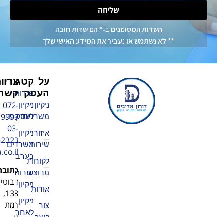
שליחה
שדות המסומנים ב-* הם שדות חובה
א נשתמש או נעביר את המידע האישי שלך
על
צרו
קטגוריות
העסק
קשר
שירותי
072-
ניקיון
ניקיון
3219999
משרדים
לעסקים
03-
איזורי
ניקיון
5752323
שירות
משרדים
adiv1010@walla.co.il
בערב
לקוחות
כתובת
:
מרוצים
שירותי
ז'בוטינסקי
ניקיון
אודות
138,
ניקיון
רמת
צור
לאחר
גן