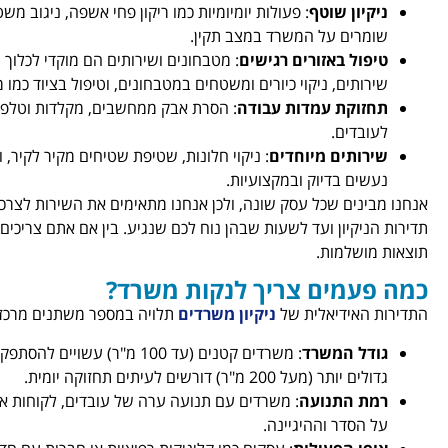
ניקיון שוטף
: פעולות יומיומיות כמו ריקון פחי אשפה, ניגוב 
שומרים על המשרד במצב תקין.
טיפול באזורים רגישים
: מטבחונים ושירותים הם מוקדי לכלוך ע
שירותים, ניקוי כיורים ומשטחים במטבחונים, וטיפול בציוד כמו מ
תחזוקת עמדות עבודה
: הסרת אבק ממחשבים, מקלדות וטלפו
לעובדים.
שירותים מיוחדים
: ניקוי חלונות, שטיפת שטיחים מקיר לקיר, וט
נעשים בדיוק ובמקצועיות.
אנחנו מבינים שכל עסק שונה, ולכן אנחנו מתאימים את השירות לצרכ
תדירות הניקיון ועד לשעות שבהן נוח לכם שנגיע. בין אם אתם צריכים ני
תוצאות מושלמות.
כמה פעמים צריך לנקות משרד?
התדירות האידיאלית של
ניקיון משרדים
תלויה במספר משתנים מרכזי
גודל המשרד
: משרדים קטנים (עד 100 מ"ר) 
גדולים יותר (מעל 200 מ"ר) דורשים לעיתים תחזוקה יומית.
רמת התנועה
: משרדים עם תנועה ערה של עובדים, לקוחות או ס
על הסדר וההיגיינה.