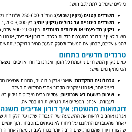
כלליים שיכולים לתת לכם מושג:
משרדים קטנים (ניקיון שבועי)
: החל מ-250-600 ש"ח לחודש.
משרדים בינוניים עד גדולים (ניקיון יומי)
: בין 1,200-3,000 ש"ח לחודש.
ניקיון חד-פעמי או שירותים מיוחדים
: בין 500-2,000 ש"ח, תלוי במורכבות המשימה.
חשוב לציין שמדובר בהערכות כלליות בלבד. ב"דורון אדיבים", אנחנו
להגיע אליכם, לבחון את המשרד ולספק הצעת מחיר מדויקת שתתאים 
טרנדים חדשים בתחום
עולם ניקיון המשרדים מתפתח כל הזמן, ואנחנו ב"דורון אדיבים" נשאר
הכי מתקדמים שיש:
טכנולוגיה מתקדמת
: שואבי אבק רובוטיים, מכונות שטיפה חכמו
ליעיל יותר, ואנחנו עוקבים מקרוב אחרי החידושים האלה.
שירות בשעות לא שגרתיות
: עסקים רבים מעדיפים ניקיון בש
לעבודה, ואנחנו מספקים את הגמישות הזו במלואה.
דוגמאות מהשטח: איך דורון אדיבים משנ
אנחנו אוהבים לראות את ההשפעה של העבודה שלנו על הלקוחות שלנו
לאחר שהעובדים התלוננו על ריחות לא נעימים במטבחון. תוך יומיים של
שהצוות דיווח שהם מרגישים הרבה יותר בנוח לעבוד. מקרה אחר היה 