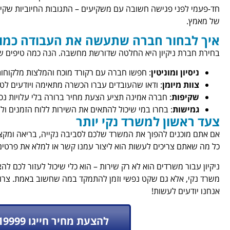
חד-פעמי לפני פגישה חשובה עם משקיעים – התגובות החיוביות שקי
של מאמץ.
איך לבחור חברה שתעשה את העבודה כמו 
בחירת חברת ניקיון היא החלטה שדורשת מחשבה. הנה כמה טיפים שיע
ניסיון ומוניטין
: חפשו חברה עם רקורד מוכח והמלצות מלקוחות
צוות מיומן
: ודאו שהעובדים עברו הכשרה מתאימה ויודעים לטפ
שקיפות
: חברה אמינה תציע הצעת מחיר ברורה בלי עלויות נס
גמישות
: בחרו במי שיכול להתאים את השירות ללוח הזמנים ול
צעד ראשון למשרד נקי יותר
אם אתם מוכנים להפוך את המשרד שלכם לסביבה נקייה, בריאה ומקצועי
כל מה שאתם צריכים לעשות הוא ליצור עמנו קשר או למלא את פרטים
ניקיון עבור משרדים הוא לא רק שירות – הוא כלי שיכול לעזור לכם לה
משרד נקי, אלא גם שקט נפשי וזמן להתמקד במה שחשוב באמת. צרו ק
אנחנו יודעים לעשות!
להצעת מחיר חייגו 072-3219999