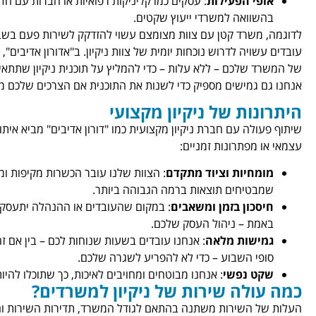
אופי הפעילות
: עסקים כמו קליניקות רפואיות או חברות עם חדר
בהשוואה למשרדי ייעוץ שקטים.
לדוגמה, משרד קטן עם צוות מצומצם עשוי להזדקק לשירות פעם בשב
עובדים עשויה לדרוש נוכחות יומית של צוות ניקיון. ב"אדורון אדיבים
של המשרד שלכם – ללא עלות – כדי להמליץ על תוכנית ניקיון שתתאי
אנחנו גם גמישים מספיק כדי לשנות את התוכנית אם הצרכים שלכם מ
היתרונות של ניקיון מקצועי
שיתוף פעולה עם חברת ניקיון מקצועית כמו "דורון אדיבים" מביא איתו
עצמאי או מפתרונות זמניים:
מומחיות וציוד מתקדם
: הצוות שלנו עובר הכשרות מקיפות ומש
שמבטיחים תוצאות ברמה הגבוהה ביותר.
חיסכון בזמן ומשאבים
: במקום שהעובדים או ההנהלה יתעסקו 
באמת – ניהול העסק שלכם.
גמישות מלאה
: אנחנו עובדים בשעות שנוחות לכם – בין אם ז
סופי השבוע – כדי לא להפריע לשגרה שלכם.
שקט נפשי
: אנחנו מבוטחים ומחויבים לאיכות, כך שתוכלו להי
כמה עולה שירות של ניקיון למשרדים?
העלות של השירות משתנה בהתאם לגודל המשרד, תדירות השירות וה