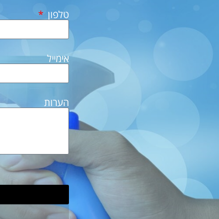
טלפון
אימייל
הערות