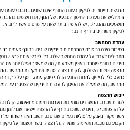
הדגשים הייחודיים לניקיון בעונת החורף אינם שונים ברובם לעומת ע
זו מחליש את מערכת החיסון הטבעית של הגוף, אנו חשופים בהרבה לז
מושפעים מהם. לכן, יש להקפיד ביתר שאת על פרטים אשר לרוב אנו 
לניקיון משרדים בחורף הינם:
עמדת המחשב
רטיבות הינה כר פורה להתפתחות חיידקים שונים. בחורף פעמים רבות 
מתחילים לעבוד על עמדת המחשב שלנו, בלי לייבש אותם כראוי. נוס
הידיים בחורף פוחתת באופן משמעותי, מה שמשפר אפילו יותר את התנא
הרצפה וסידור השולחן, לנקות בצורה יסודית את מקלדת המחשב. המקלדת
כמעט כלל לניקיון, למרות המגע הבלתי פוסק עמה. נוסף על כך, בח
המחשב, מה שמעלה את הסיכון להעברת חיידקים שהצטברו על המקל
ייבוש הרצפה
למרות שברוב המשרדים מותקנות מערכות חימום מתאימות, הן לרוב מש
על הרצפות. לכן, מים שנשפכו בחורף על הרצפה יישארו שם לזמן ממו
אשר מקורו באבק על סוליות נעלים שנרטבו. חשוב מאוד לשמור על 
הקבוע גם מגבת מתאימה. שמירה על רצפה יבשה תשמור על ניקיון 