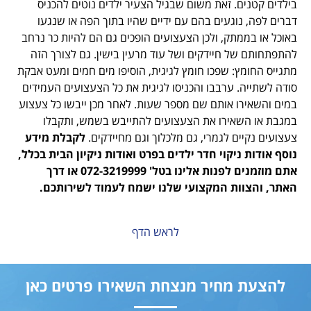
זאת משום שבגיל הצעיר ילדים נוטים להכניס
עים בהם עם ידיים שהיו בתוך הפה או שנגעו
, ולכן הצעצועים הופכים גם הם להיות כר נרחב
יידקים ושל עוד מרעין בישין. גם לצורך הזה
שפכו חומץ לגיגית, הוסיפו מים חמים ומעט אבקת
רבבו והכניסו לגיגית את כל הצעצועים העמידים
ותם שם מספר שעות. לאחר מכן ייבשו כל צעצוע
רו את הצעצועים להתייבש בשמש, ותקבלו
לגמרי, גם מלכלוך וגם מחיידקים.
לקבלת מידע
וי חדר ילדים בפרט ואודות ניקיון הבית בכלל,
אתם מוזמנים לפנות אלינו בטל' 072-3219999 או דרך
 המקצועי שלנו ישמח לעמוד לשירותכם.
לראש הדף
חיר מנצחת השאירו פרטים כאן