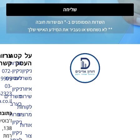
שליחה
שדות המסומנים ב-* הם שדות חובה
א נשתמש או נעביר את המידע האישי שלך
על
צרו
קטגוריות
העסק
קשר
שירותי
072-
ניקיון
ניקיון
3219999
משרדים
לעסקים
03-
איזורי
ניקיון
5752323
שירות
משרדים
adiv1010@walla.co.il
בערב
לקוחות
כתובת
:
מרוצים
שירותי
ז'בוטינסקי
ניקיון
אודות
138,
ניקיון
רמת
צור